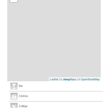
Leaflet
|
©
Maps
|
© OpenStreetMap
Jawg
Bar
Cinéma
Collège