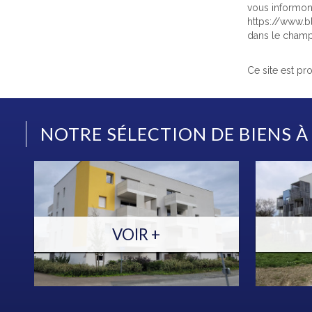
vous informons
https://www.bl
dans le champ 
Ce site est p
NOTRE SÉLECTION DE BIENS À
VOIR +