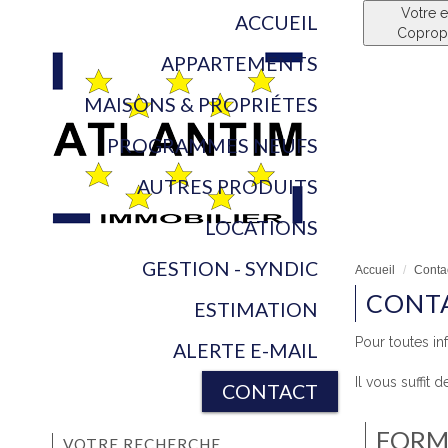
Votre 
ACCUEIL
Copropr
APPARTEMENTS
MAISONS & PROPRIÉTES
PROGRAMMES NEUFS
AUTRES PRODUITS
LOCATIONS
GESTION - SYNDIC
Accueil
Conta
CONT
ESTIMATION
Pour toutes in
ALERTE E-MAIL
Il vous suffit
CONTACT
FORM
VOTRE RECHERCHE