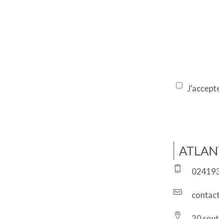
J'accepte
ATLAN
02419
contac
20 rout