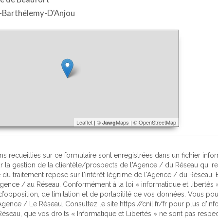
-Barthélemy-D'Anjou
Leaflet
|
©
Maps
|
© OpenStreetMap
Jawg
ns recueillies sur ce formulaire sont enregistrées dans un fichier in
ur la gestion de la clientèle/prospects de l'Agence / du Réseau qui
 du traitement repose sur l'intérêt légitime de l'Agence / du Réseau
Agence / au Réseau. Conformément à la loi « informatique et libertés »
d’opposition, de limitation et de portabilité de vos données. Vous p
Agence / Le Réseau. Consultez le site
https://cnil.fr/fr
pour plus d’info
Réseau, que vos droits « Informatique et Libertés » ne sont pas resp