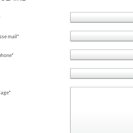
*
sse mail*
phone*
sage*