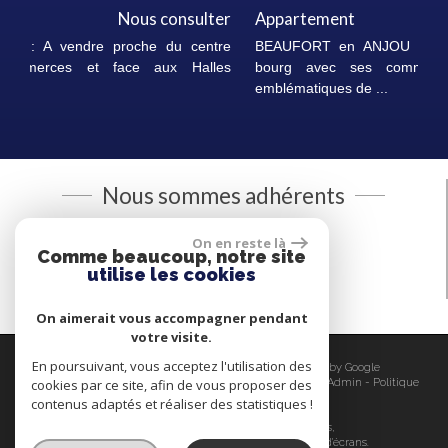
Appartement
111 600 €
BEAUFORT en ANJOU : A vendre proche du centre
bourg avec ses commerces et face aux Halles
emblématiques de ...
Nous sommes adhérents
On en reste là
Comme beaucoup, notre site
utilise les cookies
On aimerait vous accompagner pendant
votre visite.
En poursuivant, vous acceptez l'utilisation des
© 2026 | Tous droits réservés | Traduction powered by Google
cookies par ce site, afin de vous proposer des
Plan du site
-
Mentions légales
-
Nos honoraires
-
Liens
-
Admin
-
Politique
RGPD
contenus adaptés et réaliser des statistiques !
Site internet compatible multi-supports,
un seul site adaptable à tous les types d'écrans.