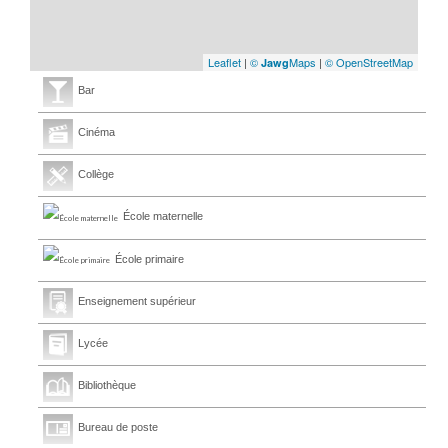
Leaflet
|
©
Maps
|
© OpenStreetMap
Jawg
Bar
Cinéma
Collège
École maternelle
École primaire
Enseignement supérieur
Lycée
Bibliothèque
Bureau de poste