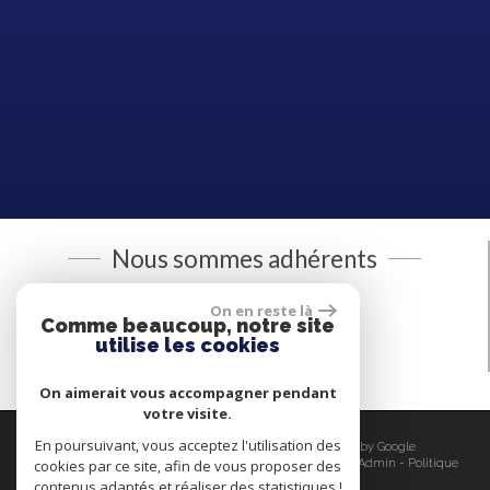
Nous sommes adhérents
On en reste là
Comme beaucoup, notre site
utilise les cookies
On aimerait vous accompagner pendant
votre visite.
En poursuivant, vous acceptez l'utilisation des
© 2026 | Tous droits réservés | Traduction powered by Google
cookies par ce site, afin de vous proposer des
Plan du site
-
Mentions légales
-
Nos honoraires
-
Liens
-
Admin
-
Politique
RGPD
contenus adaptés et réaliser des statistiques !